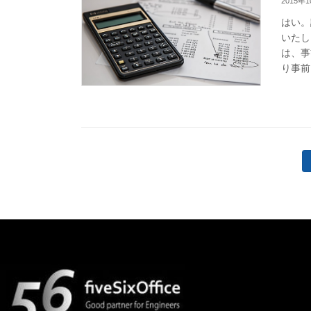
2015年
はい。
いたし
は、事
り事前
投
稿
の
ペ
ー
ジ