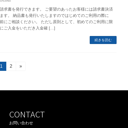
10月25日
請求書を発行できます。 ご要望のあったお客様には請求書決済
ます。 納品書も発行いたしますのではじめてのご利用の際に
前にご相談ください。 ただし原則として、初めてのご利用に限
にご入金をいただき入金確 […]
続きを読む
固
1
固
2
»
定
定
ペ
ペ
ー
ー
ジ
ジ
CONTACT
お問い合わせ