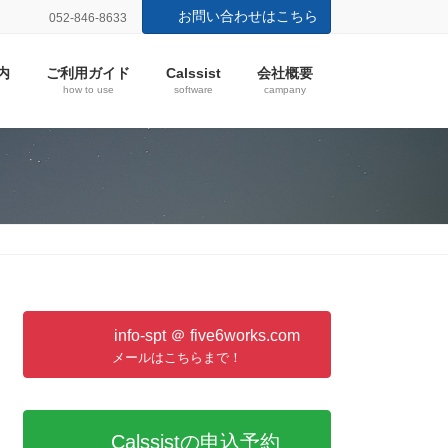
お問い合わせはこちら
052-846-8633
内
ご利用ガイド
Calssist
会社概要
how to use
software
campany
info-spt ＠ five6works.com
メールはこちらまで！
Calssistの申込予約