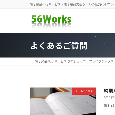
コ
ナ
電子納品代行サービス・電子納品支援ツールの販売ならファ
ン
ビ
テ
ゲ
ン
ー
ツ
シ
へ
ョ
ス
ン
キ
に
よくあるご質問
ッ
移
プ
動
電子納品代行 サービス プロショップ ファイブシックス
納期
よくあるご質問
2015年
弊社は