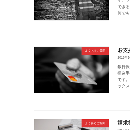
す。 
できる
何でも
お支
よくあるご質問
2015年
銀行振
振込手
です。
ックス
請求
よくあるご質問