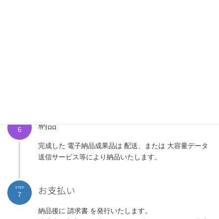
下さい。
ご発注
STEP
5
ご発注後 、ファイブシックスオフィスにて 電子納品 の
作業をいたします。
納品までもう少しだけお待ちください。
その間、お客様は電子納品以外の業務に集中できます。
納品
STEP
6
完成した 電子納品成果品は 配送、または 大容量データ
送信サービス等により納品いたします。
お支払い
STEP
7
納品後に 請求書 を発行いたします。